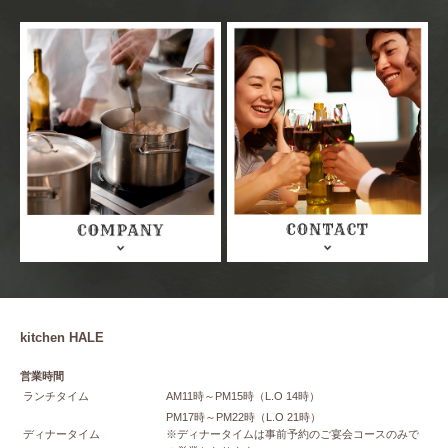
kitchen HALE
営業時間
ランチタイム
AM11時～PM15時（L.O 14時）
PM17時～PM22時（L.O 21時）
ディナータイム
※ディナータイムは事前予約のご宴会コースのみで